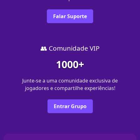
Falar Suporte
👥 Comunidade VIP
1000+
Junte-se a uma comunidade exclusiva de
jogadores e compartilhe experiências!
Entrar Grupo