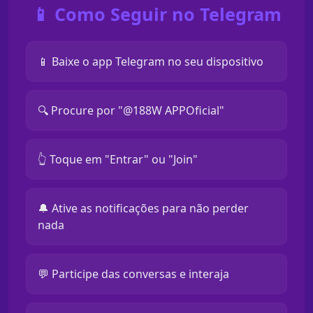
📱 Como Seguir no Telegram
📱 Baixe o app Telegram no seu dispositivo
🔍 Procure por "@188W APPOficial"
👆 Toque em "Entrar" ou "Join"
🔔 Ative as notificações para não perder
nada
💬 Participe das conversas e interaja