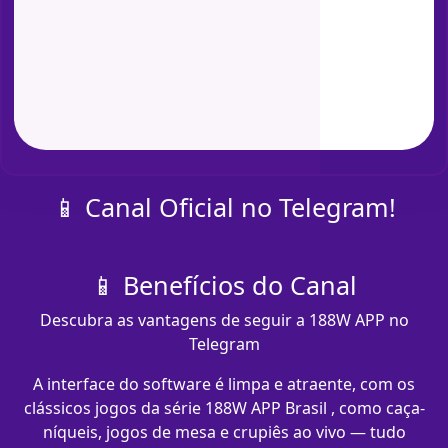
📱 Canal Oficial no Telegram!
📱 Benefícios do Canal
Descubra as vantagens de seguir a 188W APP no
Telegram
A interface do software é limpa e atraente, com os
clássicos jogos da série 188W APP Brasil , como caça-
níqueis, jogos de mesa e crupiês ao vivo — tudo