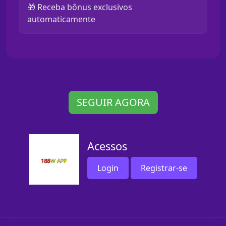
🎁 Receba bônus exclusivos
automaticamente
SEGUIR AGORA
Acessos
Login
Registrar-se