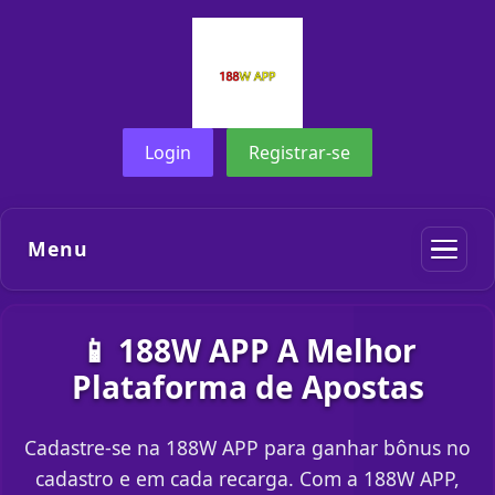
Login
Registrar-se
Menu
📱 188W APP A Melhor
Plataforma de Apostas
Cadastre-se na 188W APP para ganhar bônus no
cadastro e em cada recarga. Com a 188W APP,