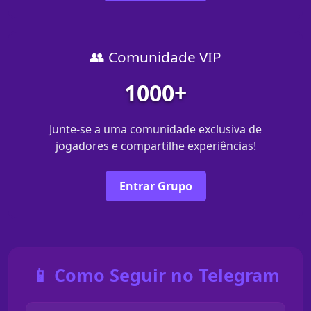
👥 Comunidade VIP
1000+
Junte-se a uma comunidade exclusiva de
jogadores e compartilhe experiências!
Entrar Grupo
📱 Como Seguir no Telegram