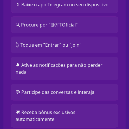
📱 Baixe o app Telegram no seu dispositivo
🔍 Procure por "@7FFOficial"
👆 Toque em "Entrar" ou "Join"
🔔 Ative as notificações para não perder
nada
💬 Participe das conversas e interaja
🎁 Receba bônus exclusivos
automaticamente