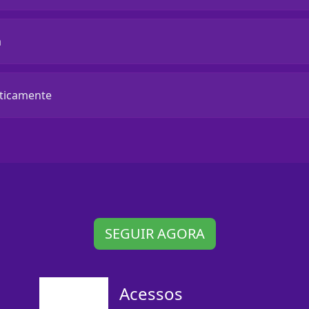
a
aticamente
SEGUIR AGORA
Acessos