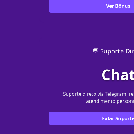
Ver Bônus
💬 Suporte Di
Cha
Suporte direto via Telegram, r
atendimento persona
Falar Suport