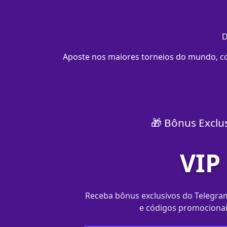
D
Aposte nos maiores torneios do mundo, co
🎁 Bônus Exclu
VIP
Receba bônus exclusivos do Telegra
e códigos promocionai