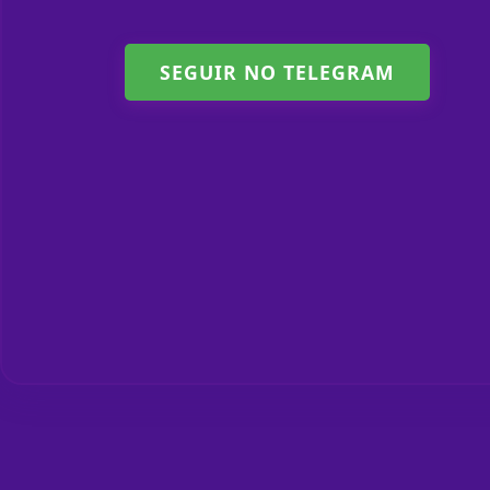
SEGUIR NO TELEGRAM