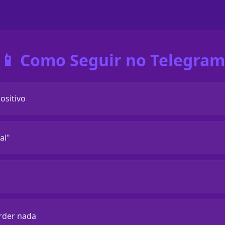
📱 Como Seguir no Telegram
ositivo
al"
erder nada