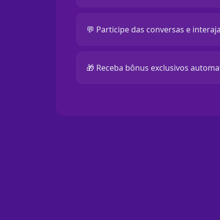
💬 Participe das conversas e interaj
🎁 Receba bônus exclusivos autom