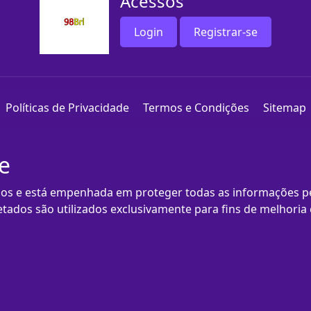
Acessos
Login
Registrar-se
Políticas de Privacidade
Termos e Condições
Sitemap
de
ários e está empenhada em proteger todas as informações p
tados são utilizados exclusivamente para fins de melhoria