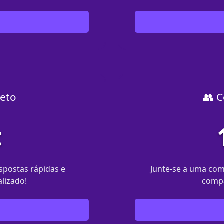
reto
👥 
t
espostas rápidas e
Junte-se a uma com
lizado!
compa
e