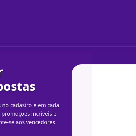
r
postas
s no cadastro e em cada
 promoções incríveis e
unte-se aos vencedores