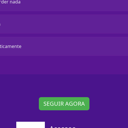
erder nada
a
aticamente
SEGUIR AGORA