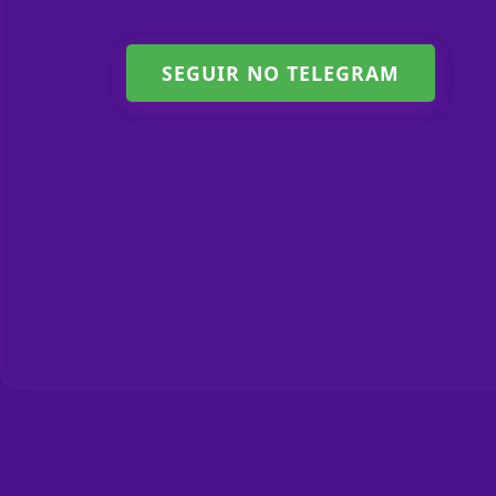
SEGUIR NO TELEGRAM