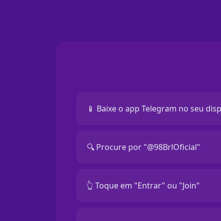
📱 Baixe o app Telegram no seu disp
🔍 Procure por "@98BrlOficial"
👆 Toque em "Entrar" ou "Join"