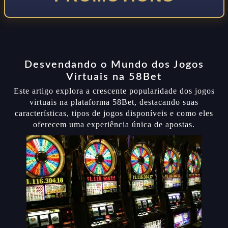
Desvendando o Mundo dos Jogos
Virtuais na 58Bet
Este artigo explora a crescente popularidade dos jogos
virtuais na plataforma 58Bet, destacando suas
características, tipos de jogos disponíveis e como eles
oferecem uma experiência única de apostas.